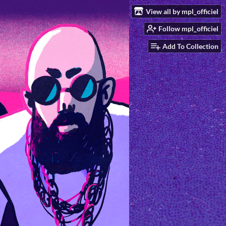
View all by mpl_officiel
Follow mpl_officiel
Add To Collection