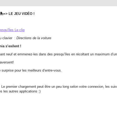
🏝️=> LE JEU VIDÉO !
esqu'îles Le clip
u clavier :
Directions de la voiture
ia s’ex
ilent !
ambant neuf et emmenez-les dans des presqu’îles en récoltant un maximum d’
aversent!
e surprise pour les meilleurs d’entre-vous.
. Le premier chargement peut être un peu long selon votre connexion, les su
s les autres applications :)