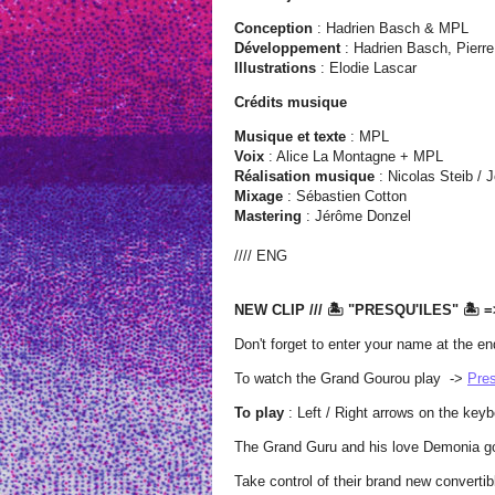
Conception
: Hadrien Basch & MPL
Développement
: Hadrien Basch, Pierr
Illustrations
: Elodie Lascar
Crédits musique
Musique et texte
: MPL
Voix
: Alice La Montagne + MPL
Réalisation musique
: Nicolas Steib /
Mixage
: Sébastien Cotton
Mastering
: Jérôme Donzel
//// ENG
NEW CLIP /// 🏝️ "PRESQU'ILES" 🏝️
Don't forget to enter your name at the en
To watch the Grand Gourou play ->
Pres
To play
: Left / Right arrows on the keyb
The Grand Guru and his love Demonia go 
Take control of their brand new converti