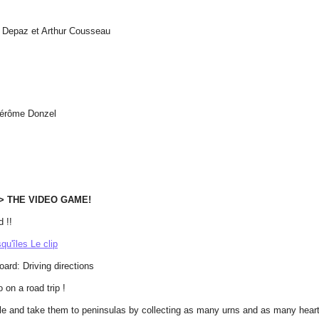
e Depaz et Arthur Cousseau
 Jérôme Donzel
 => THE VIDEO GAME!
d !!
qu'îles Le clip
oard: Driving directions
on a road trip !
ble and take them to peninsulas by collecting as many urns and as many heart