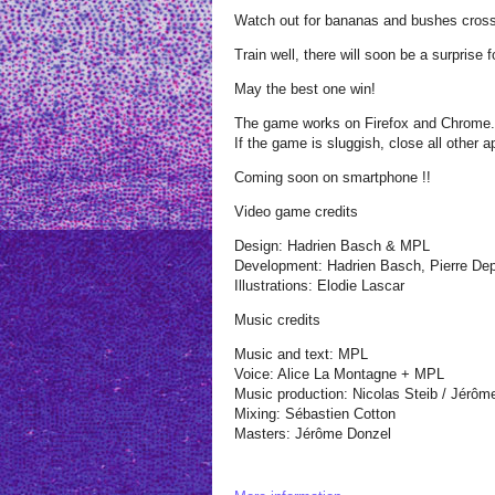
Watch out for bananas and bushes cross
Train well, there will soon be a surprise 
May the best one win!
The game works on Firefox and Chrome. T
If the game is sluggish, close all other a
Coming soon on smartphone !!
Video game credits
Design: Hadrien Basch & MPL
Development: Hadrien Basch, Pierre De
Illustrations: Elodie Lascar
Music credits
Music and text: MPL
Voice: Alice La Montagne + MPL
Music production: Nicolas Steib / Jérôm
Mixing: Sébastien Cotton
Masters: Jérôme Donzel