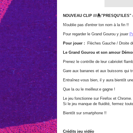
NOUVEAU CLIP ///🏝️"PRESQU’ILES" 
N'oublie pas d'entrer ton nom à la fin !!
Pour regarder le Grand Gourou y jouer
Pr
Pour jouer :
Flèches Gauche / Droite d
Le Grand Gourou et son amour Démon
Prenez le contrôle de leur cabriolet fl
Gare aux bananes et aux buissons qui tr
Entraînez-vous bien, il y aura bientôt un
Que la ou le meilleur.e gagne !
Le jeu fonctionne sur Firefox et Chrome
Si le jeu manque de fluidité, fermez toute
Bientôt sur smartphone !!
Crédits jeu vidéo